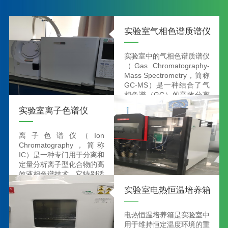
实验室气相色谱质谱仪
实验室中的气相色谱质谱仪
（Gas Chromatography-
Mass Spectrometry，简称
GC-MS）是一种结合了气
相色谱（GC）的高效分离
能力和质谱（MS）的强大
实验室离子色谱仪
定性、定量分析能力的仪
器。它被广泛应用于环境监
测、食品安全、药物开发、
离子色谱仪（Ion
毒理学研究等多个领域。
Chromatography，简称
IC）是一种专门用于分离和
定量分析离子型化合物的高
效液相色谱技术。它特别适
用于检测水溶性阴离子和阳
实验室电热恒温培养箱
离子，如氟离子、氯离子、
溴离子、硝酸根、硫酸根、
铵根等。离子色谱法因其高
电热恒温培养箱是实验室中
灵敏度、选择性和重现性而
用于维持恒定温度环境的重