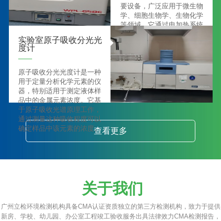
在环境监测、水质分析、食
要设备，广泛应用于微生物
品饮料、制药工业以及化学
学、细胞生物学、生物化学
制品的质量控制等领域得到
等领域。它通过电加热系统
了广泛应用。
来保持内部环境的温度稳
实验室原子吸收分光光
定，为各种实验提供了一个
度计
理想的温控条件。
原子吸收分光光度计是一种
用于定量分析化学元素的仪
器，特别适用于测定液体样
品中的金属元素浓度。它基
于原子吸收光谱原理工作，
通过测量这种吸收程度可以
确定样品中该元素的浓度。
查看更多
关于我们
广州立检环境检测机构具备CMA认证资质独立的第三方检测机构，致力于提供
新房、学校、幼儿园、办公室工程竣工验收服务出具法律效力CMA检测报告，